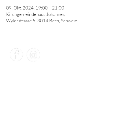
09. Okt. 2024, 19:00 – 21:00
Kirchgemeindehaus Johannes,
Wylerstrasse 5, 3014 Bern, Schweiz
KONTAKT​
TAP – Theater am Puls
Debo Wyss
Wir danken herzlich für die
Unterstützung