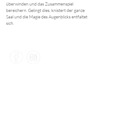
überwinden und das Zusammenspiel 
bereichern. Gelingt dies, knistert der ganze 
Saal und die Magie des Augenblicks entfaltet 
sich.
KONTAKT​
TAP – Theater am Puls
Debo Wyss
Wir danken herzlich für die
Unterstützung