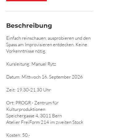
a
m
:
1
Beschreibung
6
.
S
Einfach reinschauen, ausprobieren und den
e
Spass am Improvisieren entdecken. Keine
p
Vorkenntnisse nötig.
t
.
Kursleitung: Manuel Rytz
Datum: Mittwoch 16. September 2026
Zeit: 19.30-21.30 Uhr
Ort: PROGR - Zentrum für
Kulturproduktionen
Speichergasse 4, 3011 Bern
Atelier FreiForm 214 im zweiten Stock
Kosten: 50.-