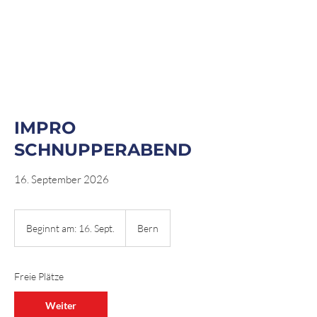
IMPRO
SCHNUPPERABEND
16. September 2026
Beginnt am: 16. Sept.
B
Bern
e
g
i
Freie Plätze
n
n
Weiter
t